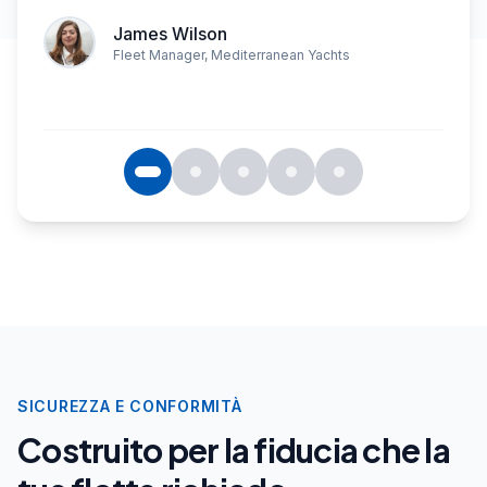
Sophia Martinez
Senior Broker
,
Elite Yacht Sales
James Wilson
Michael Hansen
Alessandro Ferretti
Elena Dubois
Fleet Manager
Charter Director
Refit Project Manager
Marina Director
,
,
Mediterranean Yachts
,
Côte d'Azur Marinas
Nordic Sailing Adventures
,
Riviera Yacht Services
SICUREZZA E CONFORMITÀ
Costruito per la fiducia che la
tua flotta richiede