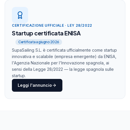
Vessels
Proposals
Broker
Available
12
Sent
24
On Charter
8
Accepted
16
Refit
Maintenance
2
Pending
8
CERTIFICAZIONE UFFICIALE · LEY 28/2022
Startup certificata ENISA
Itineraries
Greek Islands Circuit
Certificata a giugno 2026
Popular
7 days • Mykonos → Santorini
SupaSailing S.L. è certificata ufficialmente come startup
Amalfi Coast Explorer
innovativa e scalabile (empresa emergente) da ENISA,
Custom
10 days • Naples → Positano
l'Agenzia Nazionale per l'Innovazione spagnola, ai
Balearic Adventure
sensi della Legge 28/2022 — la legge spagnola sulle
Premium
14 days • Mallorca → Ibiza
startup.
Leggi l'annuncio
Documents
Marketing
Contracts
156
Landing Pages
8
Preferences
89
Brochures
12
Templates
34
Campaigns
5
82%
€512K
1.2K
Utilization
Q2 Revenue
Contacts