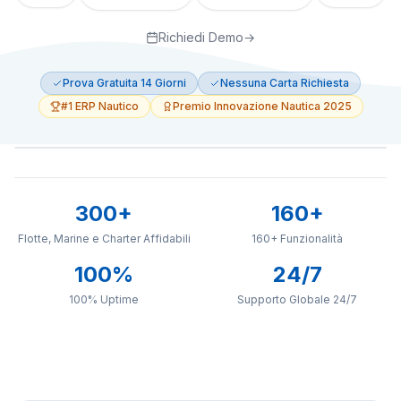
Richiedi Demo
→
Prova Gratuita 14 Giorni
Nessuna Carta Richiesta
#1 ERP Nautico
Premio Innovazione Nautica 2025
SupaSailing Dashboard
300+
160+
Flotte, Marine e Charter Affidabili
Charter Management
160+ Funzionalità
18 Active Charters
Fleet
100%
24/7
Reservations
Revenue
100% Uptime
Mediterranean
Supporto Globale 24/7
€35K
Charter
Jun 15 - Jun 29
Confirmed
Jan
Feb
Mar
Apr
May
Jun
Caribbean
€42K
Jul 10 - Jul 24
Pending
Marina