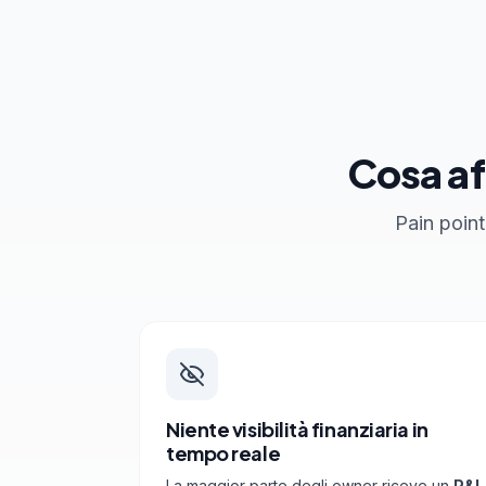
Cosa af
Pain point
Niente visibilità finanziaria in
tempo reale
La maggior parte degli owner riceve un
P&L