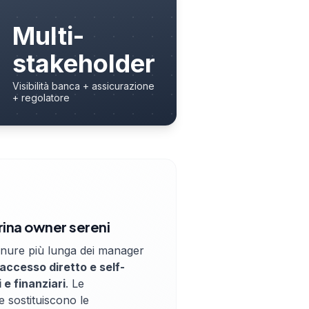
Multi-
stakeholder
Visibilità banca + assicurazione
+ regolatore
rina owner sereni
enure più lunga dei manager
accesso diretto e self-
 e finanziari
. Le
e sostituiscono le