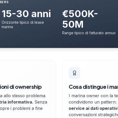
MBERS
15-30 anni
€500K-
50M
Orizzonte tipico di lease
marina
Range tipico di fatturato annuo
ioni di ownership
Cosa distingue i ma
ta allo stesso problema
I marina owner con la t
ria informativa
. Senza
condividono un pattern:
opre i problemi a fine
service ai dati operativi
conversazioni strategich