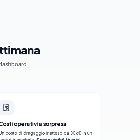
ettimana
a dashboard
Costi operativi a sorpresa
Un costo di dragaggio inatteso da 30k€ in un
report trimestrale.
Senza visibilità mid-