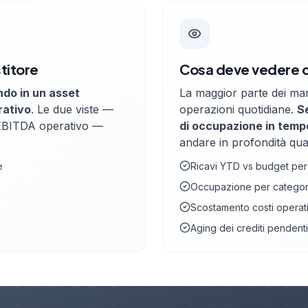
stitore
Cosa deve vedere 
ndo in un asset
La maggior parte dei ma
rativo
. Le due viste —
operazioni quotidiane.
Se
 EBITDA operativo —
di occupazione in temp
andare in profondità qu
e
Ricavi YTD vs budget per
e
Occupazione per categori
Scostamento costi operati
Aging dei crediti pendenti