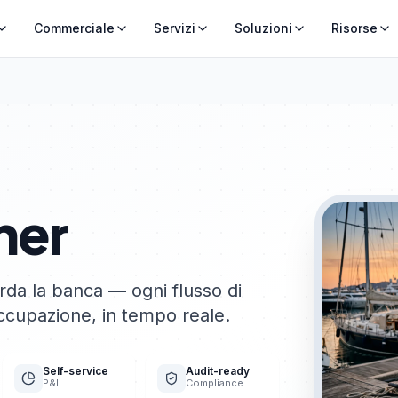
Commerciale
Servizi
Soluzioni
Risorse
ner
rda la banca — ogni flusso di
occupazione, in tempo reale.
Self-service
Audit-ready
P&L
Compliance