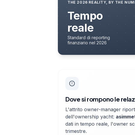
THE 2026 REALITY, BY THE NU
Tempo
reale
Standard di reporting
finanziario nel 2026
Dove si rompono le relaz
L'attrito owner-manager ripor
dell'ownership yacht:
asimmet
dati in tempo reale, l'owner sc
trimestre.