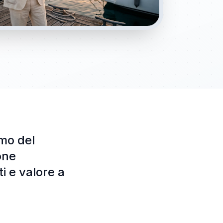
imo del
one
i e valore a