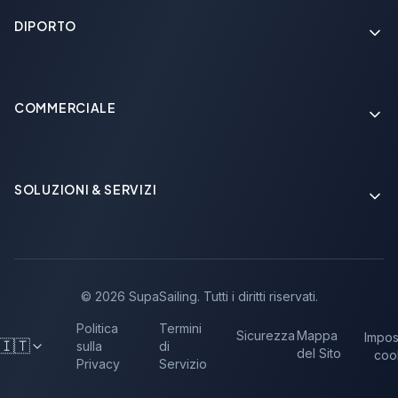
DIPORTO
COMMERCIALE
Soon
SOLUZIONI & SERVIZI
Soon
©
2026
SupaSailing.
Tutti i diritti riservati.
Politica
Termini
Sicurezza
Mappa
Impos
🇮🇹
sulla
di
del Sito
coo
Privacy
Servizio