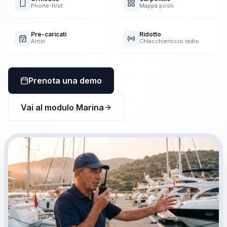
Phone-first
Mappa posti
Pre-caricati
Ridotto
Arrivi
Chiacchiericcio radio
Prenota una demo
Vai al modulo Marina