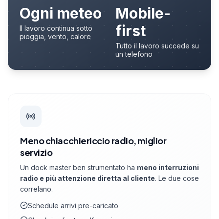
Ogni meteo
Mobile-
first
Il lavoro continua sotto
pioggia, vento, calore
Tutto il lavoro succede su
un telefono
Meno chiacchiericcio radio, miglior
servizio
Un dock master ben strumentato ha
meno interruzioni
radio e più attenzione diretta al cliente
. Le due cose
correlano.
Schedule arrivi pre-caricato