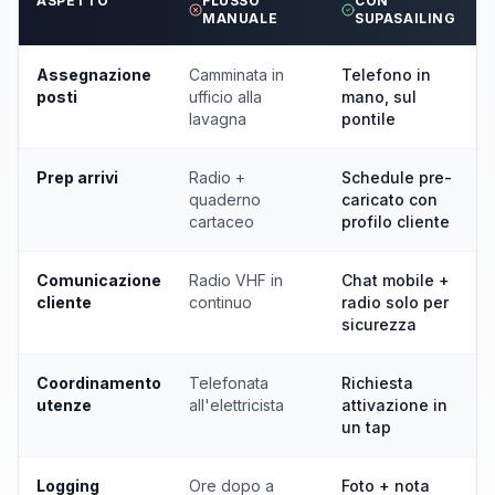
ASPETTO
FLUSSO
CON
MANUALE
SUPASAILING
Assegnazione
Camminata in
Telefono in
posti
ufficio alla
mano, sul
lavagna
pontile
Prep arrivi
Radio +
Schedule pre-
quaderno
caricato con
cartaceo
profilo cliente
Comunicazione
Radio VHF in
Chat mobile +
cliente
continuo
radio solo per
sicurezza
Coordinamento
Telefonata
Richiesta
utenze
all'elettricista
attivazione in
un tap
Logging
Ore dopo a
Foto + nota