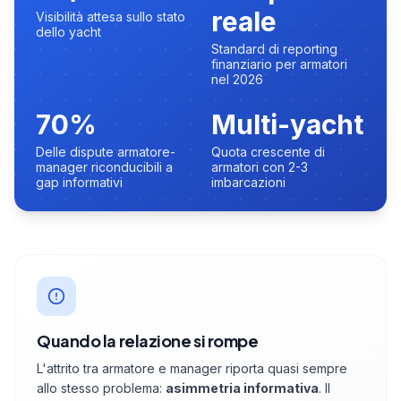
reale
Visibilità attesa sullo stato
dello yacht
Standard di reporting
finanziario per armatori
nel 2026
70%
Multi-yacht
Delle dispute armatore-
Quota crescente di
manager riconducibili a
armatori con 2-3
gap informativi
imbarcazioni
Quando la relazione si rompe
L'attrito tra armatore e manager riporta quasi sempre
allo stesso problema:
asimmetria informativa
. Il