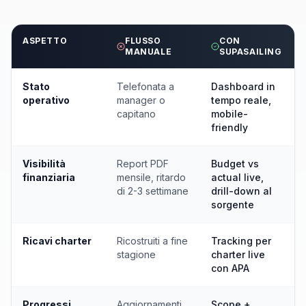
ASPETTO
FLUSSO
CON
MANUALE
SUPASAILING
Stato
Telefonata a
Dashboard in
operativo
manager o
tempo reale,
capitano
mobile-
friendly
Visibilità
Report PDF
Budget vs
finanziaria
mensile, ritardo
actual live,
di 2-3 settimane
drill-down al
sorgente
Ricavi charter
Ricostruiti a fine
Tracking per
stagione
charter live
con APA
Progressi
Aggiornamenti
Scope +