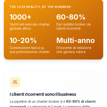
THE 2026 REALITY, BY THE NUMBERS
1000+
60-80%
Yacht nel mercato charter
Del reddito broker da
globale attivo
clienti ricorrenti
10-20%
Multi-anno
Commissione tipica su
Orizzonte di relazione
una prenotazione charter
che genera valore
I clienti ricorrenti sono il business
La pipeline di un charter broker è il
60-80% di clienti
ricorrenti
. La relazione è l'asset. La memoria delle