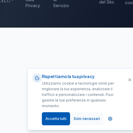
del Sito
coo
Privacy
Servizio
Rispettiamo la tua privacy
Utilizziamo cookie e tecnologie simili per
migliorare la tua esperienza, analizzare il
traffico e personalizzare i contenuti. Puoi
gestire le tue preferenze in qualsiasi
momento.
Accetta tutti
Solo necessari