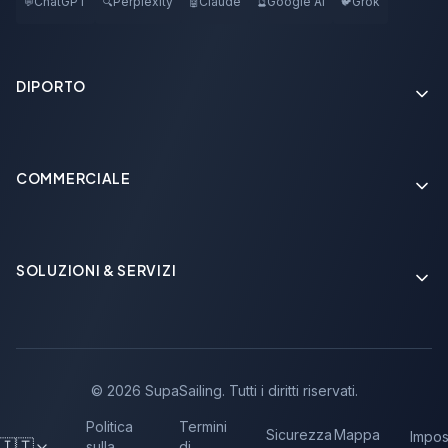
ChatGPT
Perplexity
Claude
Google AI
Grok
💬
🔍
🤖
🔮
🐦
DIPORTO
COMMERCIALE
Soon
SOLUZIONI & SERVIZI
Soon
©
2026
SupaSailing.
Tutti i diritti riservati.
Politica
Termini
Sicurezza
Mappa
Impos
🇮🇹
sulla
di