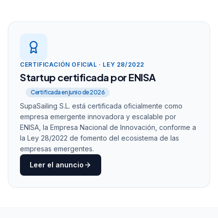
Vessels
Proposals
Broker
Available
12
Sent
24
On Charter
8
Accepted
16
Refit
Maintenance
2
Pending
8
CERTIFICACIÓN OFICIAL · LEY 28/2022
Itineraries
Startup certificada por ENISA
Greek Islands Circuit
Popular
7 days • Mykonos → Santorini
Certificada en junio de 2026
SupaSailing S.L. está certificada oficialmente como
Amalfi Coast Explorer
Custom
10 days • Naples → Positano
empresa emergente innovadora y escalable por
ENISA, la Empresa Nacional de Innovación, conforme a
Balearic Adventure
Premium
14 days • Mallorca → Ibiza
la Ley 28/2022 de fomento del ecosistema de las
empresas emergentes.
Documents
Marketing
Leer el anuncio
Contracts
156
Landing Pages
8
Preferences
89
Brochures
12
Templates
34
Campaigns
5
82%
€512K
1.2K