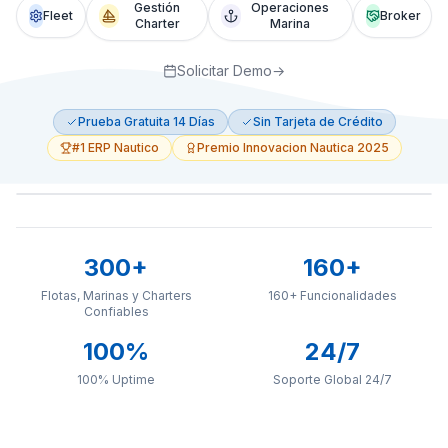
Gestión
Operaciones
Fleet
Broker
Charter
Marina
Solicitar Demo
→
Prueba Gratuita 14 Días
Sin Tarjeta de Crédito
#1 ERP Nautico
Premio Innovacion Nautica 2025
SupaSailing Dashboard
300+
160+
Flotas, Marinas y Charters
Charter Management
160+ Funcionalidades
18 Active Charters
Confiables
Fleet
Reservations
Revenue
100%
24/7
Mediterranean
€35K
Charter
100% Uptime
Soporte Global 24/7
Jun 15 - Jun 29
Confirmed
Jan
Feb
Mar
Apr
May
Jun
Caribbean
€42K
Jul 10 - Jul 24
Pending
Marina