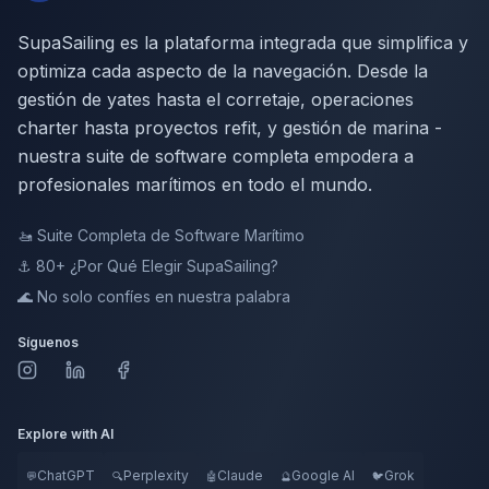
SupaSailing es la plataforma integrada que simplifica y
optimiza cada aspecto de la navegación. Desde la
gestión de yates hasta el corretaje, operaciones
charter hasta proyectos refit, y gestión de marina -
nuestra suite de software completa empodera a
profesionales marítimos en todo el mundo.
🚤
Suite Completa de Software Marítimo
⚓ 80+
¿Por Qué Elegir SupaSailing?
🌊
No solo confíes en nuestra palabra
Síguenos
Explore with AI
ChatGPT
Perplexity
Claude
Google AI
Grok
💬
🔍
🤖
🔮
🐦