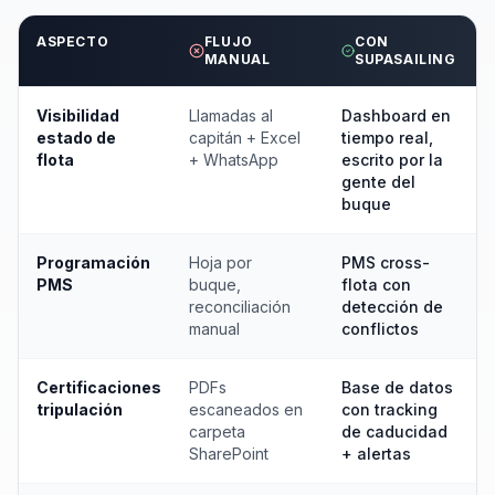
ASPECTO
FLUJO
CON
MANUAL
SUPASAILING
Visibilidad
Llamadas al
Dashboard en
estado de
capitán + Excel
tiempo real,
flota
+ WhatsApp
escrito por la
gente del
buque
Programación
Hoja por
PMS cross-
PMS
buque,
flota con
reconciliación
detección de
manual
conflictos
Certificaciones
PDFs
Base de datos
tripulación
escaneados en
con tracking
carpeta
de caducidad
SharePoint
+ alertas