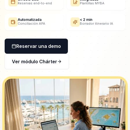
Reservas end-to-end
Plantillas MYBA
Automatizada
< 2 min
Conciliación APA
Borrador itinerario IA
Reservar una demo
Ver módulo Chárter