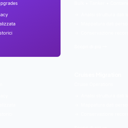
 upgrades
Bulk • Tanker • Contai
gacy
→
Analisi struttura dati 
lizzata
→
Mappatura dati perso
torici
→
Conservazione record 
Scopri di più
Cruises
Migration
m
Cruise Operations
gacy
→
Analisi struttura dati 
lizzata
→
Mappatura dati perso
torici
→
Conservazione record 
Scopri di più