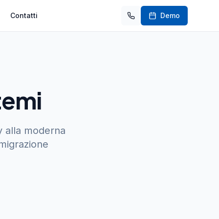
Contatti
Demo
temi
cy alla moderna
 migrazione