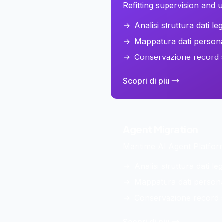
Refitting supervision and
→
Analisi struttura dati le
→
Mappatura dati persona
→
Conservazione record s
Scopri di più
Agent
Migration
Maritime AI Agent Platfor
→
Analisi struttura dati le
→
Mappatura dati persona
→
Conservazione record s
Scopri di più