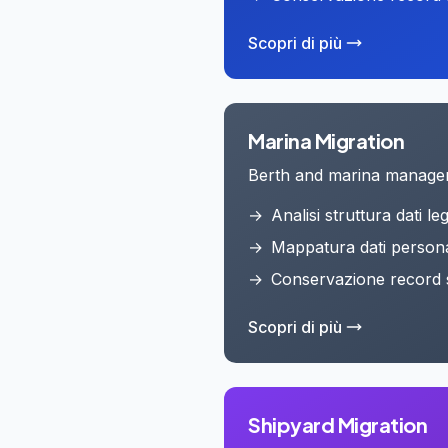
Scopri di più
Marina
Migration
Berth and marina manag
→
Analisi struttura dati le
→
Mappatura dati persona
→
Conservazione record s
Scopri di più
Shipyard
Migration