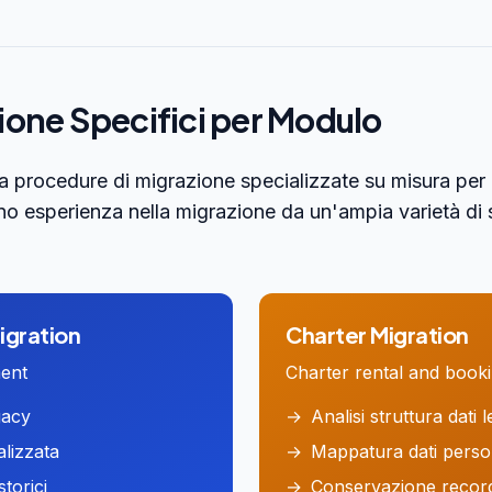
zione Specifici per Modulo
 procedure di migrazione specializzate su misura per 
anno esperienza nella migrazione da un'ampia varietà di
igration
Charter
Migration
ent
Charter rental and book
gacy
→
Analisi struttura dati 
lizzata
→
Mappatura dati perso
torici
→
Conservazione record 