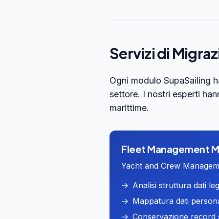
Servizi di Migra
Ogni modulo SupaSailing ha
settore. I nostri esperti h
marittime.
Fleet Management
M
Yacht and Crew Managem
→
Analisi struttura dati le
→
Mappatura dati persona
→
Conservazione record s