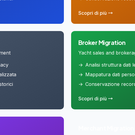
Scopri di più
Broker
Migration
ement
Yacht sales and brokera
gacy
→
Analisi struttura dati 
lizzata
→
Mappatura dati perso
torici
→
Conservazione record 
Scopri di più
Merchant
Migration