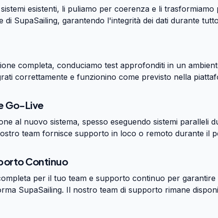
i sistemi esistenti, li puliamo per coerenza e li trasformiam
te di SupaSailing, garantendo l'integrità dei dati durante tutt
ione completa, conduciamo test approfonditi in un ambiente
 migrati correttamente e funzionino come previsto nella piatt
e Go-Live
one al nuovo sistema, spesso eseguendo sistemi paralleli dur
 nostro team fornisce supporto in loco o remoto durante il per
porto Continuo
mpleta per il tuo team e supporto continuo per garantire 
orma SupaSailing. Il nostro team di supporto rimane dispon