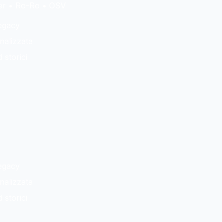
ner • Ro-Ro • OSV
legacy
nalizzata
storici
legacy
nalizzata
storici