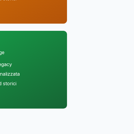
ge
legacy
nalizzata
storici