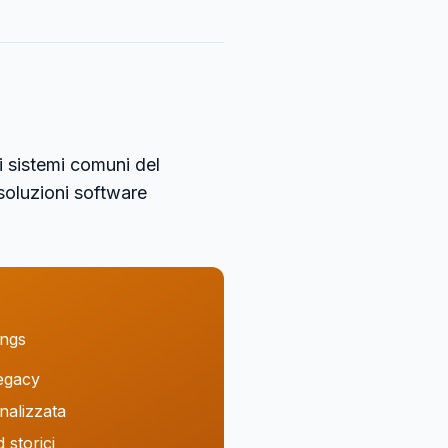
i sistemi comuni del
 soluzioni software
ings
legacy
nalizzata
storici