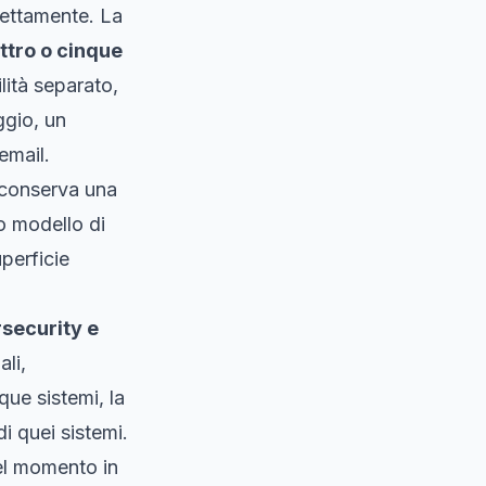
rettamente. La
ttro o cinque
lità separato,
gio, un
email.
 conserva una
uo modello di
uperficie
security e
ali,
que sistemi, la
i quei sistemi.
nel momento in