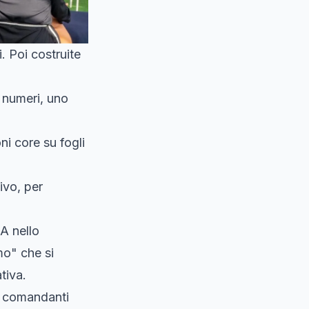
. Poi costruite
e numeri, uno
ni core su fogli
ivo, per
IA nello
mo" che si
tiva.
 I comandanti