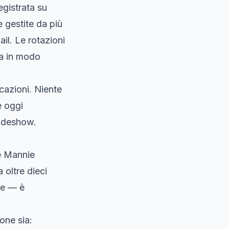
egistrata su
e gestite da più
il. Le rotazioni
na in modo
rcazioni. Niente
e oggi
lideshow.
te Mannie
 oltre dieci
ne — è
one sia: