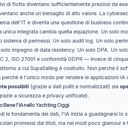
tivi di flotta diventano sufficientemente preziosi da ess
diventano anche un bersaglio di alto valore. La cybersec
ema dell'IT e diventa una questione di business continu
 unica integrata cambia quella equazione. Un solo mo
lo sistema di permessi. Un solo audit log. Un solo perim
n solo impegno di data residency. Un solo DPA. Un sol
OC 2, ISO 27001 e conformità GDPR — invece di cinque
 attorno a cui SupaSailing è costruito. Non perché il so
 perché è l'unico modo per rendere le applicazioni IA su
te possibili
(grazie a dati puliti e normalizzati) sia
op
razie a sicurezza e privacy unificate).
 Bene l'IA nello Yachting Oggi
di le fondamenta dei dati, l'IA inizia a guadagnarsi lo 
colari promessi dai titoli, ma nei modi poco glamour e