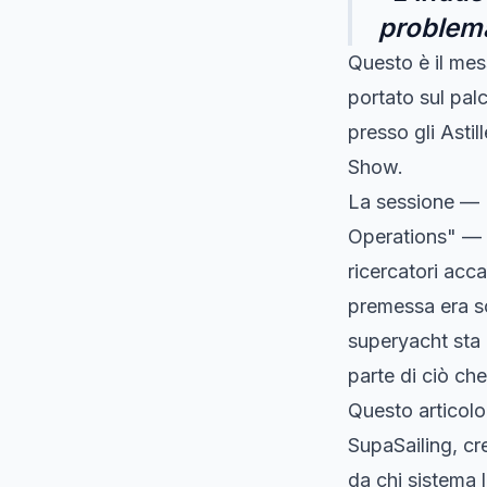
problema
Questo è il me
portato sul pal
presso gli Asti
Show.
La sessione — 
Operations" — h
ricercatori acc
premessa era sc
superyacht sta 
parte di ciò ch
Questo articolo
SupaSailing, cr
da chi sistema l