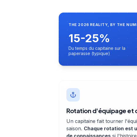
THE 2026 REALITY, BY THE NU
15-25%
Du temps du capitaine sur la
paperasse (typique)
Rotation d'équipage et 
Un capitaine fait tourner l'équ
saison.
Chaque rotation est u
de connaissances
si l'histoir