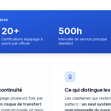
MBERS
20+
500h
Certifications équipage à
Intervalle de service principal
suivre par officier
standard
continuité
Ce qui distingue les
ipage plusieurs fois par
Les capitaines qui reste
n risque de transfert
pattern :
un seul systèm
e institutionnelle vit dans
opérationnelle du navir