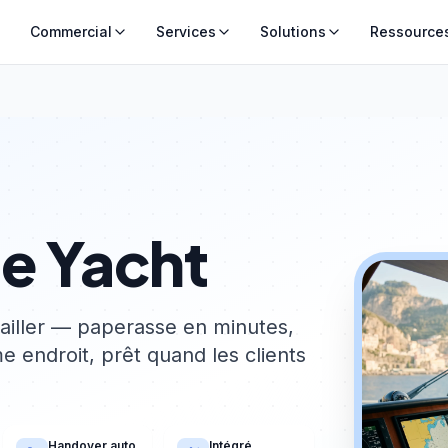
Commercial
Services
Solutions
Ressource
de Yacht
ravailler — paperasse en minutes,
endroit, prêt quand les clients
Handover auto
Intégré