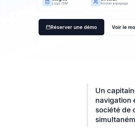
Logs ISM
Roster équipage
Réserver une démo
Voir le mo
Un capitain
navigation 
société de c
simultaném