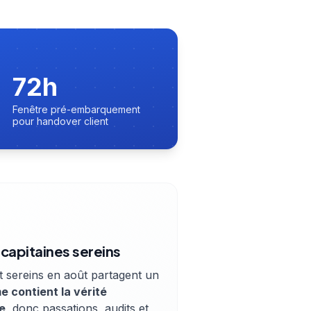
72h
Fenêtre pré-embarquement
pour handover client
 capitaines sereins
nt sereins en août partagent un
e contient la vérité
e
, donc passations, audits et