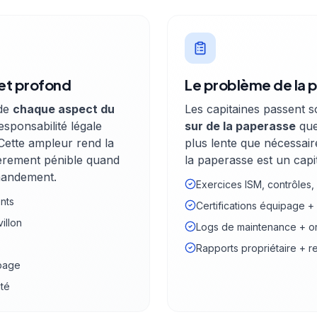
et profond
Le problème de la 
 de
chaque aspect du
Les capitaines passent 
esponsabilité légale
sur de la paperasse
que
Cette ampleur rend la
plus lente que nécessaire
ièrement pénible quand
la paperasse est un cap
mmandement.
Exercices ISM, contrôles,
ents
Certifications équipage + 
illon
Logs de maintenance + or
Rapports propriétaire + 
ipage
ité