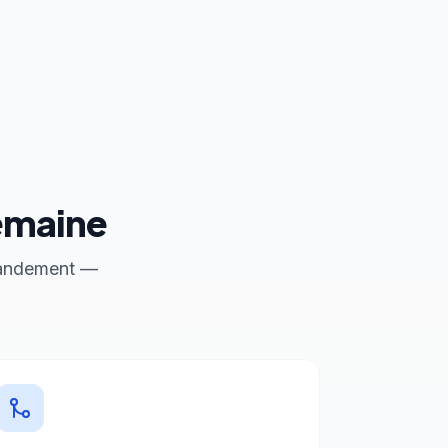
semaine
mmandement —