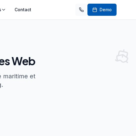
s
Contact
Demo
tes Web
é maritime et
g.