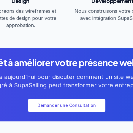
Design
Développemen
réons des wireframes et
Nous construisons votre 
tes de design pour votre
avec intégration SupaSa
approbation.
êt à améliorer votre présence we
 aujourd'hui pour discuter comment un site w
gré à SupaSailing peut transformer votre entrep
Demander une Consultation