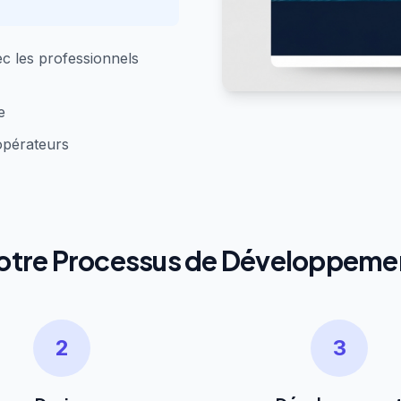
ec les professionnels
e
 opérateurs
otre Processus de Développeme
2
3