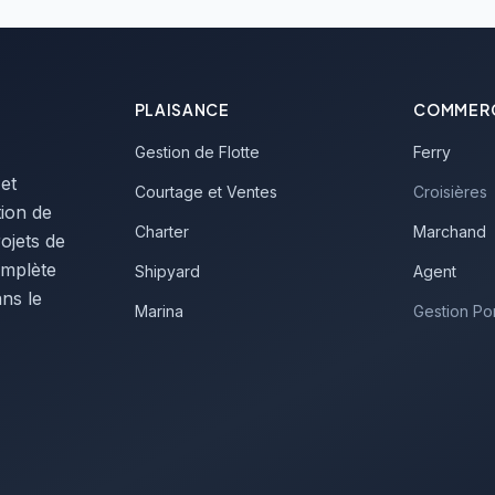
PLAISANCE
COMMERC
Gestion de Flotte
Ferry
 et
Courtage et Ventes
Croisières
tion de
Charter
Marchand
ojets de
complète
Shipyard
Agent
ns le
Marina
Gestion Po